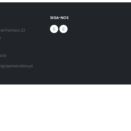
SIGA-NOS
nel Pacheco 23
o
 410
grejametodista.pt