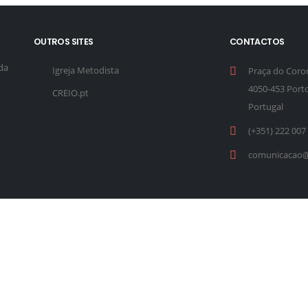
OUTROS SITES
CONTACTOS
da
Igreja Metodista
Praça do Coro
4050-453 Port
CREIO.pt
Portugal
(+351) 222 007
comunicacao@i